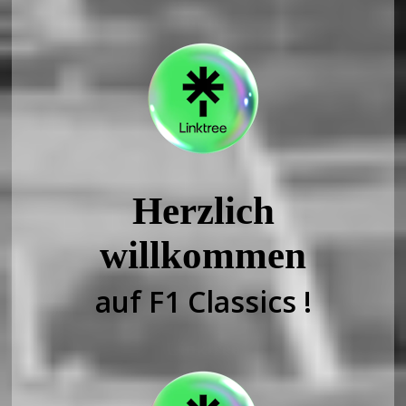
Linktree
Herzlich
willkommen
auf F1 Classics !
Linktree